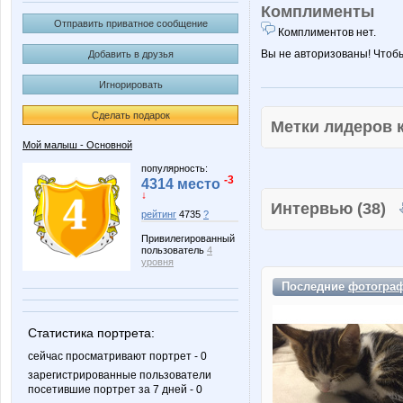
Комплименты
Отправить приватное сообщение
Комплиментов нет.
Вы не авторизованы! Чтоб
Добавить в друзья
Игнорировать
Сделать подарок
Метки лидеров
Мой малыш - Основной
популярность:
-3
4314 место
↓
Интервью (38)
рейтинг
4735
?
Привилегированный
пользователь
4
уровня
Последние
фотогра
Статистика портрета:
сейчас просматривают портрет - 0
зарегистрированные пользователи
посетившие портрет за 7 дней - 0