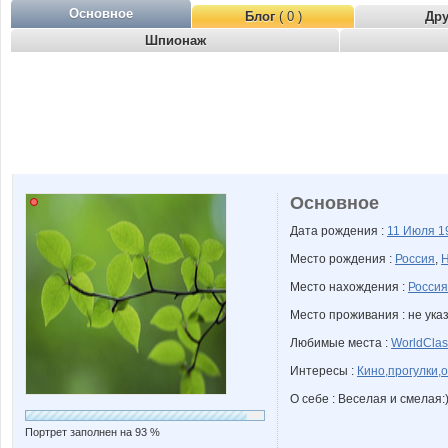
Основное
Блог
( 0 )
Др
Шпионаж
Основное
Дата рождения :
11 Июля
1
Место рождения :
Россия
,
Н
Место нахождения :
Россия
Место проживания : не ука
Любимые места :
WorldCla
Интересы :
Кино,прогулки,
О себе : Веселая и смелая:)
Портрет заполнен на 93 %