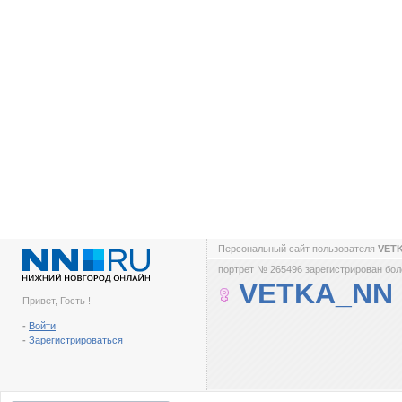
Персональный сайт пользователя
VET
портрет № 265496 зарегистрирован боле
VETKA_NN
Привет, Гость !
-
Войти
-
Зарегистрироваться