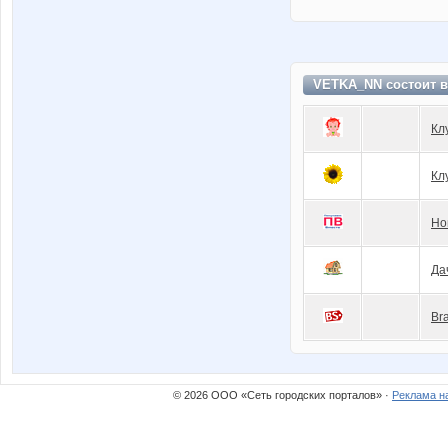
VETKA_NN состоит 
Кл
Кл
Но
Да
Br
© 2026 ООО «Сеть городских порталов» ·
Реклама н